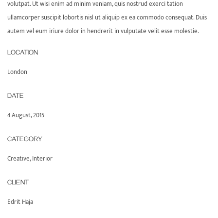
volutpat. Ut wisi enim ad minim veniam, quis nostrud exerci tation
ullamcorper suscipit lobortis nisl ut aliquip ex ea commodo consequat. Duis
autem vel eum iriure dolor in hendrerit in vulputate velit esse molestie.
LOCATION
London
DATE
4 August, 2015
CATEGORY
Creative
,
Interior
CLIENT
Edrit Haja